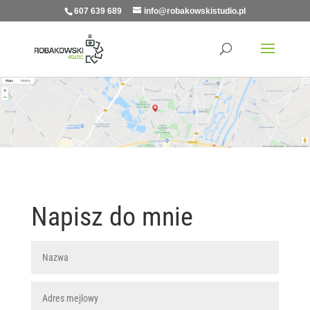
607 639 689
info@robakowskistudio.pl
Napisz do mnie