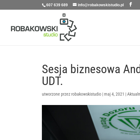
607 639 689
info@robakowskistudio.pl
Sesja biznesowa And
UDT.
utworzone przez
robakowskistudio
|
maj 4, 2021
|
Aktual