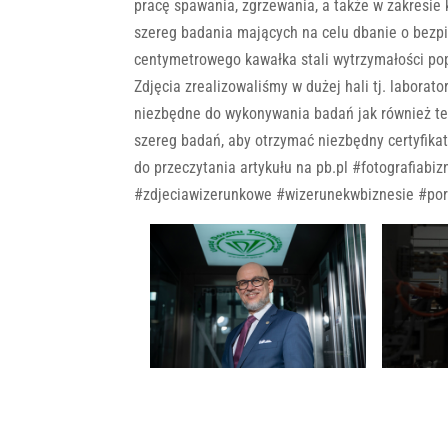
pracę spawania, zgrzewania, a także w zakresie k
szereg badania mających na celu dbanie o bezp
centymetrowego kawałka stali wytrzymałości pop
Zdjęcia zrealizowaliśmy w dużej hali tj. labora
niezbędne do wykonywania badań jak również te 
szereg badań, aby otrzymać niezbędny certyfika
do przeczytania artykułu na pb.pl #fotografiabi
#zdjeciawizerunkowe #wizerunekwbiznesie #por