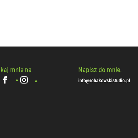
kaj mnie na
Napisz do mnie:
info@robakowskistudio.pl