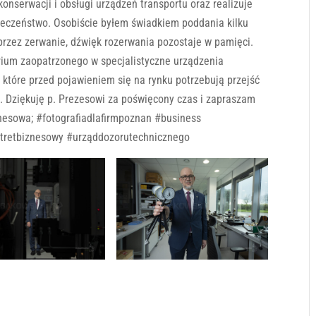
onserwacji i obsługi urządzeń transportu oraz realizuje
ieczeństwo. Osobiście byłem świadkiem poddania kilku
rzez zerwanie, dźwięk rozerwania pozostaje w pamięci.
torium zaopatrzonego w specjalistyczne urządzenia
które przed pojawieniem się na rynku potrzebują przejść
t. Dziękuję p. Prezesowi za poświęcony czas i zapraszam
znesowa; #fotografiadlafirmpoznan #business
tretbiznesowy #urząddozorutechnicznego